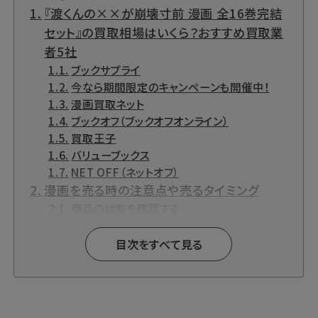
『渡くんの××が崩壊寸前 漫画 全16巻完結
セット』の買取相場はいくら？おすすめ買取業
者5社
ブックサプライ
今なら期間限定のキャンペーンも開催中！
漫画買取ネット
ブックオフ（ブックオフオンライン）
買取王子
バリューブックス
NET OFF（ネットオフ）
漫画を売る時の注意点や売るタイミング
商品の状態を確認する
まとめて売る
新作は早く売る
目次をすべて見る
『渡くんの××が崩壊寸前』とは？
『渡くんの××が崩壊寸前』関連商品も高価
買取中です！
『渡くんの××が崩壊寸前』各種DVD・DVD-