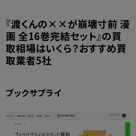
BOX【Blu-ray】買取
漫画買取と言えばブックサプライの宅配買
『
渡くんの××が崩壊寸前
漫
取！
高価買取ならブックサプライへ
画 全16巻完結セット』の買
今なら期間限定のキャンペーンも開催中！
取相場はいくら？おすすめ買
取業者5社
ブックサプライ