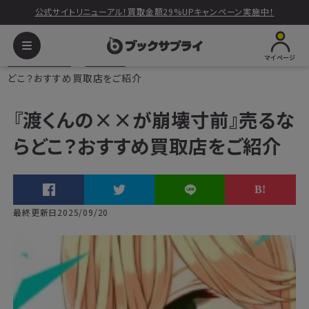
公式サイトリニューアル！買取金額29%UPキャンペーン実施中！
マイページ
ブックサプライ
読みもの
『渡くんの××が崩壊寸前』売るなら
どこ？おすすめ買取店をご紹介
『渡くんの××が崩壊寸前』売るな
らどこ？おすすめ買取店をご紹介
最終更新日2025/09/20