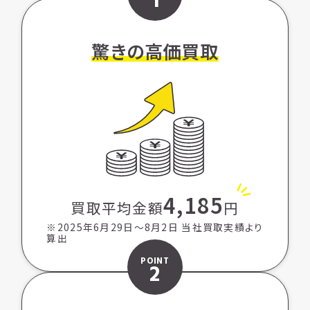
1
驚きの高価買取
4,185
買取平均金額
円
※2025年6月29日〜8月2日 当社買取実績より
算出
POINT
2