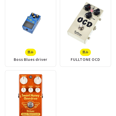
歪み
歪み
Boss Blues driver
FULLTONE OCD