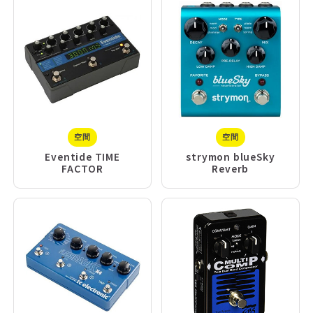
空間
空間
Eventide TIME
strymon blueSky
FACTOR
Reverb