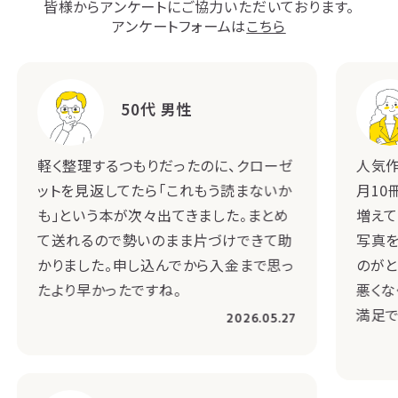
皆様からアンケートにご協力いただいております。
アンケートフォームは
こちら
50代 男性
軽く整理するつもりだったのに、クローゼ
人気作
ットを見返してたら「これもう読まないか
月10
も」という本が次々出てきました。まとめ
増えて
て送れるので勢いのまま片づけできて助
写真を
かりました。申し込んでから入金まで思っ
のがと
たより早かったですね。
悪くな
満足で
2026.05.27