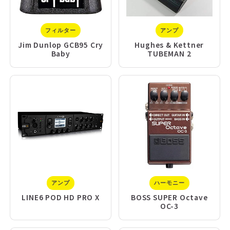
フィルター
アンプ
Jim Dunlop GCB95 Cry
Hughes & Kettner
Baby
TUBEMAN 2
アンプ
ハーモニー
LINE6 POD HD PRO X
BOSS SUPER Octave
OC-3