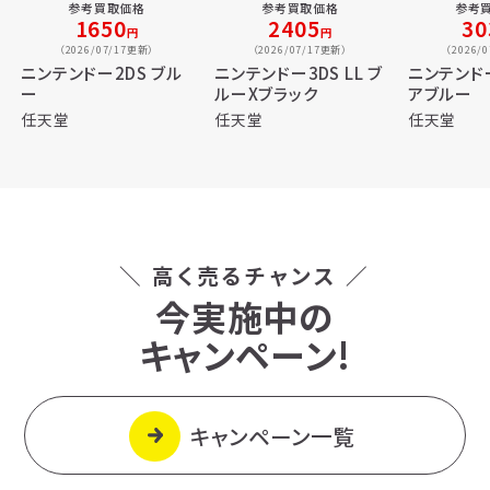
参考買取価格
参考買取価格
参考
1650
2405
30
円
円
（2026/07/17更新）
（2026/07/17更新）
（2026/
ニンテンドー2DS ブル
ニンテンドー3DS LL ブ
ニンテンドー
ー
ルーXブラック
アブルー
任天堂
任天堂
任天堂
＼ 高く売るチャンス ／
今実施中の
キャンペーン!
キャンペーン一覧