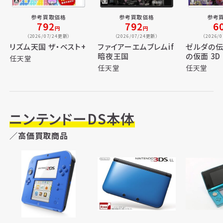
参考買取価格
参考買取価格
参考
792
792
6
円
円
（2026/07/24更新）
（2026/07/24更新）
（2026/
リズム天国 ザ・ベスト+
ファイアーエムブレムif
ゼルダの伝
暗夜王国
の仮面 3D
任天堂
任天堂
任天堂
ニンテンドーDS本体
／高価買取商品