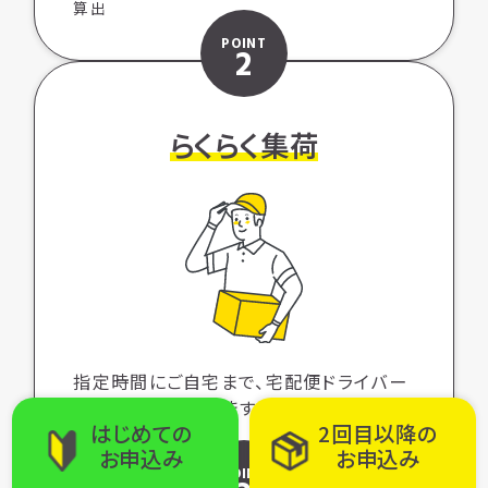
算出
POINT
2
らくらく集荷
指定時間にご自宅まで、宅配便ドライバー
が直接集荷に伺います。重い荷物も、ご安
はじめての
2回目以降の
心ください。
お申込み
お申込み
POINT