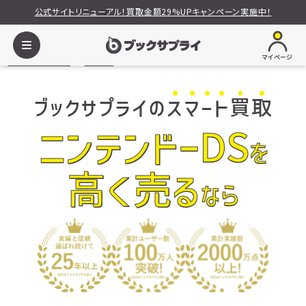
公式サイトリニューアル！買取金額29%UPキャンペーン実施中！
マイページ
ブックサプライ
ゲーム
ニンテンドーDS
ブックサプライの
ス
マ
ー
ト
買
取
ニンテンドーDS
を
高く売る
なら