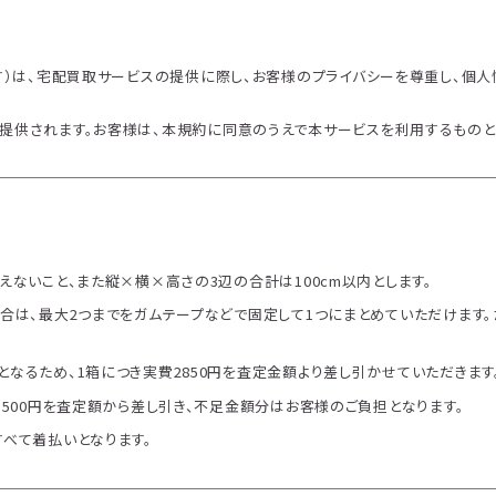
す）は、宅配買取サービスの提供に際し、お客様のプライバシーを尊重し、個
提供されます。お客様は、本規約に同意のうえで本サービスを利用するものと
えないこと、また縦×横×高さの3辺の合計は100cm以内とします。
合は、最大2つまでをガムテープなどで固定して1つにまとめていただけます。ただ
なるため、1箱につき実費2850円を査定金額より差し引かせていただきます
き500円を査定額から差し引き、不足金額分はお客様のご負担となります。
すべて着払いとなります。