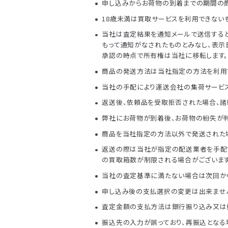
申し込みからお荷物の到着までの期間の商
18歳未満は買取サービスを利用できないも
当社は査定結果を通知メールで送信すると
もって通知がなされたものとみなし、表示
承認の時点で所有権は当社に移転します
商品の発送方法は当社指定の方法を利用
当社の手配により運送会社の集荷サービス
返送後、依頼品を受取拒否された場合、諸
弊社にお荷物が到着後、お荷物の紛失が判
商品を当社指定の方法以外で発送された場合
返送の際は当社が指定の配送業者を手配す
の買取箱数が制限される場合がございます
当社の査定基準に満たない場合は次回から
申し込み後の支払選択の変更は出来ませ
査定金額の支払方法は銀行振り込み又は
振込先の入力が誤っており、再振込となる場