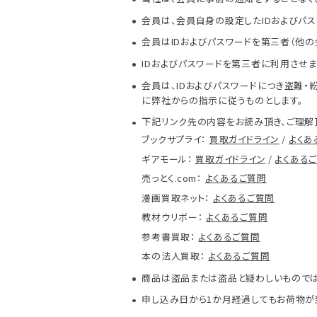
会員は、会員自身の設定したIDおよびパス
会員はIDおよびパスワードを第三者（他
IDおよびパスワードを第三者に利用させ
会員は、IDおよびパスワードにつき盗難
に弊社からの指示に従うものとします。
下記リンク先の内容をお読み頂き、ご理解
ブックサプライ：
買取ガイドライン
/
よくあ
ギアモール：
買取ガイドライン
/
よくある
売っとく.com：
よくあるご質問
漫画買取ネット：
よくあるご質問
教材ウリボー：
よくあるご質問
参考書買取：
よくあるご質問
本の法人買取：
よくあるご質問
商品は盗品または盗品と疑わしいものでは
申し込み日から1か月経過してもお荷物が