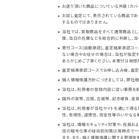
お送り頂いた商品についている外袋（カバ
お試し査定にて、表示されている商品であ
するものではありません。
当社では、買取商品をすべて通常商品とし
度、当日の在庫などを総合的に判断し、当
寄付コース(自動承認)、査定結果承認コ
ない場合やお任せの場合は、当社が指定す
あらかじめご了承ください。本寄付は税控
査定結果承認コースでお申し込み後、査定
個人情報保護方針につきましては、弊社規
当社は、利用者の登録内容に従い事務を処
国外の貨幣、古銭、古紙幣、記念硬貨、金
当社は、利用者が当社サイトを通じて得る
性、有用性、道徳性、完全性等のいかなる
当社は、情報セキュリティ対策や、役員お
信の暗号化等の技術的対策は現時点で一
ます。また、個人情報保護に関する管理体