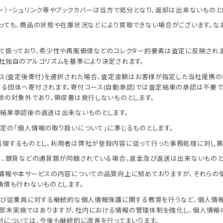
ー）・シュリンク等やブックカバーは当方で処分となり、返却は出来ないものと
っても、商品の状態や在庫状況などにより買取できない場合がございます。な
て扱っており、希少性や再販価値などのコレクター的要素は査定に反映され
社独自のアルゴリズムを基準により決定されます。
ース(査定後寄付)を選択された場合、査定金額はお客様が指定した当社提携
る団体へ寄付されます。寄付コース(自動承認)では査定結果の承認は不要で
除の対象外であり、領収書は発行しないものとします。
結果承認後の返送は出来ないものとします。
定の「個人情報の取り扱いについて」に準じるものとします。
理するものとし、利用者は弊社が登録内容に従って行った事務処理に対し異
貨、銀貨などの通貨類が同梱されている場合、返金及び返送は出来ないものと
情報や本サービスの内容についての品質向上に努めておりますが、それらの情
補償も行わないものとします。
よび従業員に対する継続的な個人情報保護に関する教育を行うなど、個人情
部未実施ではありますが、社内における情報の管理体制を強化し、個人情報
制については、今後も継続的に改善を行ってまいります。