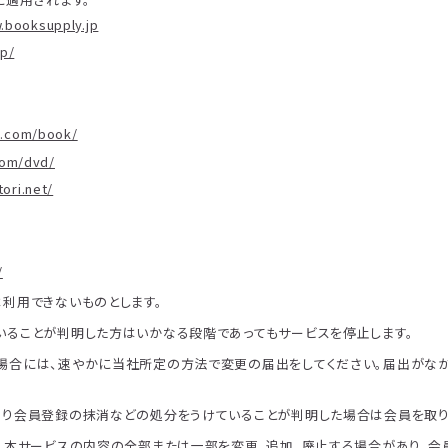
.booksupply.jp
jp/
u.com/book/
com/dvd/
ori.net/
/
利用できないものとします。
ることが判明した方はいかなる段階であってもサービスを停止します。
場合には、速やかに当社所定の方法で変更の届出をしてください。届出がなか
り会員登録の抹消などの処分をうけていることが判明した場合は会員を取り
、本サービスの内容の全部または一部を変更、追加、廃止する場合があり、会