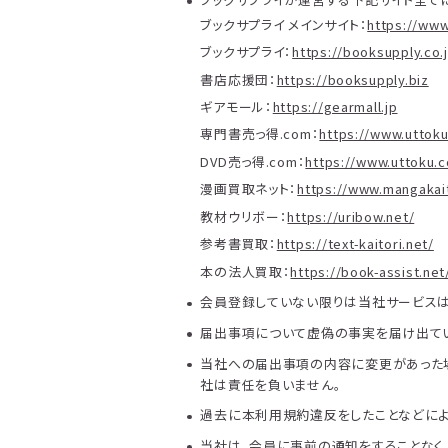
ブックサプライ メインサイト：
https://www
ブックサプライ：
https://booksupply.co.
書店応援団：
https://booksupply.biz
ギアモール：
https://gearmall.jp
専門書売っ得.com：
https://www.uttok
DVD売っ得.com：
https://www.uttoku.
漫画買取ネット：
https://www.mangakait
教材ウリボー：
https://uribow.net/
参考書買取：
https://text-kaitori.net/
本の法人買取：
https://book-assist.net
会員登録していない限りは当社サービスは
届出事項について虚偽の事実を届け出てい
当社への届出事項の内容に変更があった
社は責任を負いません。
過去に本利用規約違反をしたことなどによ
当社は、会員に事前の通知をすることなく