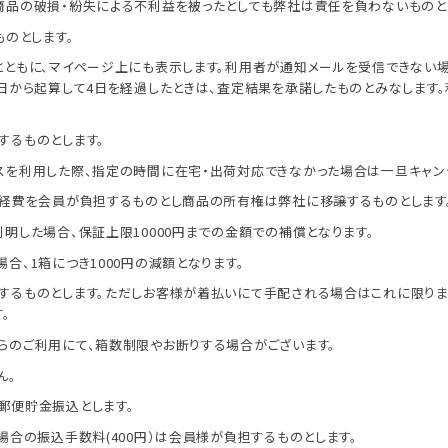
品の破損・紛失による不利益を被ったとしても弊社は責任を負わないものと
のとします。
ともに、マイページ上にも表示します。利用者が通知メールを受信できない
日から起算して4日を経過したときは、査定結果を承諾したものとみなします
。
するものとします。
を利用した際、指定の時間に在宅・出荷対応できなかった場合は一旦キャン
経費を会員が負担するものとし商品の所有権は弊社に移譲するものとします
明した場合、保証上限10000円までの金額での補償となります。
、1箱につき1000円の減額となります。
るものとします。ただしお客様が着払いにて手配される場合はこれに限りま
。
のご利用にて、箱数制限やお断りする場合がございます。
ん。
郵便貯金振込とします。
合の振込手数料(400円）は会員様が負担するものとします。