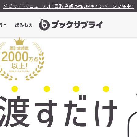
公式サイトリニューアル！買取金額29%UPキャンペーン実施中！
品
読みもの
渡
す
だ
け