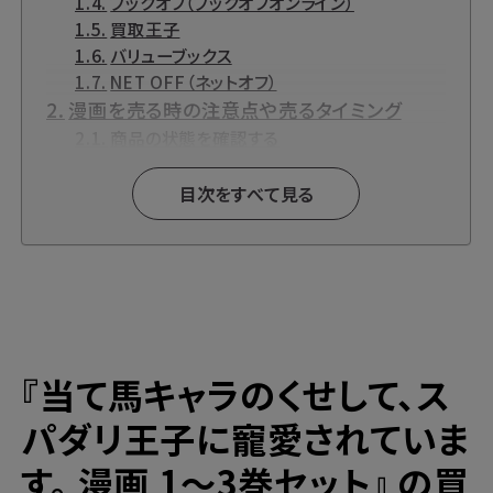
ブックオフ（ブックオフオンライン）
買取王子
バリューブックス
NET OFF（ネットオフ）
漫画を売る時の注意点や売るタイミング
商品の状態を確認する
まとめて売る
新作は早く売る
目次をすべて見る
『当て馬キャラのくせして、スパダリ王子に寵
愛されています。』とは？
『当て馬キャラのくせして、スパダリ王子に寵
愛されています。』関連商品も高価買取中で
す！
『当て馬キャラのくせして、スパダリ王子に寵愛
『当て馬キャラのくせして、ス
されています。』各種DVD・DVD-BOX【Blu-
ray】買取
パダリ王子に寵愛されていま
漫画買取と言えばブックサプライの宅配買
す。 漫画 1～3巻セット』 の買
取！