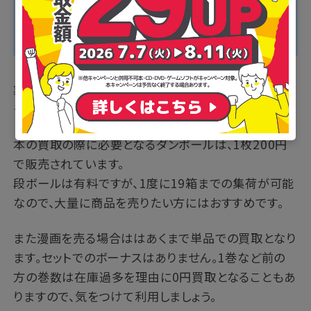
・1度に19箱までの大量集荷が可能
・送料・手数料がすべて無料
・ネット店舗のため自宅から出ずに利用できる
業界最大手のブックオフが展開するネット店舗が「ブッ
クオフオンライン」です。
本の買取の際に必要となるダンボールは、1枚200円
で販売されています。
段ボールは有料ですが、1度に19箱までの集荷が可能
なので、大量に商品を売りたい方にはおすすめです。
また漫画を売る場合ははあくまで単品での買取となり
ます。セットでのボーナスはありません。1巻など前の
方の巻数は在庫過多を理由に0円買取となることもあ
りますので、気をつけて利用しましょう。