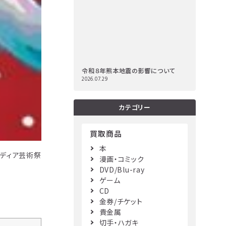
令和８年熊本地震の影響について
2026.07.29
カテゴリー
買取商品
本
メディア芸術祭
漫画・コミック
DVD/Blu-ray
ゲーム
CD
金券/チケット
貴金属
切手・ハガキ