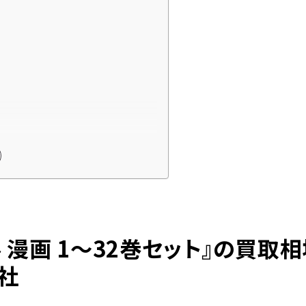
！
y】買取
 漫画 1～32巻セット』の買取
社