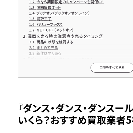
今なら期間限定のキャンペーンも開催中！
漫画買取ネット
ブックオフ（ブックオフオンライン）
買取王子
バリューブックス
NET OFF（ネットオフ）
漫画を売る時の注意点や売るタイミング
商品の状態を確認する
まとめて売る
新作は早く売る
『ダンス・ダンス・ダンスール』とは？
『ダンス・ダンス・ダンスール』関連商品も高価買取中です
目次をすべて見る
『ダンス・ダンス・ダンスール』各種DVD・DVD-BOX【Blu-ra
便利で簡単なブックサプライの宅配買取
高価買取ならブックサプライへ
今なら期間限定のキャンペーンも開催中！
『ダンス・ダンス・ダンスール
いくら？おすすめ買取業者5