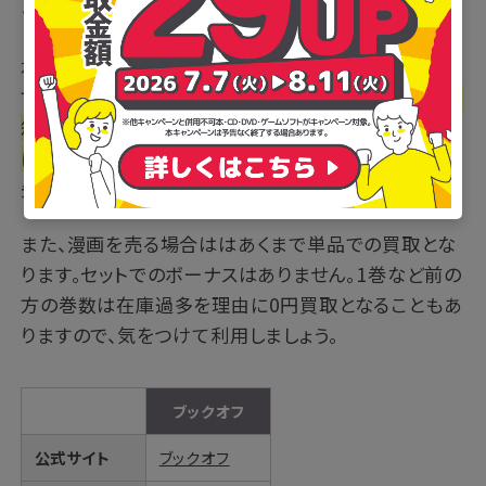
クオフオンライン」です。
本の買取の際に必要となるダンボールは、1枚200円
で販売されています。段ボールは有料ですが、
1度に19
箱までの集荷が可能なので、大量に商品を売りたい方
にはおすすめです。
持ち込み発送も可能で、持ち込み
先も増えて大変便利になりました。
また、漫画を売る場合ははあくまで単品での買取とな
ります。セットでのボーナスはありません。1巻など前の
方の巻数は在庫過多を理由に0円買取となることもあ
りますので、気をつけて利用しましょう。
ブックオフ
公式サイト
ブックオフ