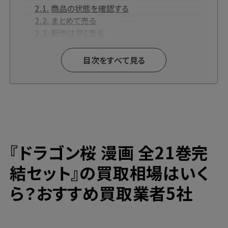
商品の状態を確認する
まとめて売る
新作は早く売る
『ドラゴン桜』とは？
『ドラゴン桜』関連商品も高価買取中です！
目次をすべて見る
『ドラゴン桜』各種DVD・DVD-BOX【Blu-
ray】買取
『ドラゴン桜』各種CD買取
漫画買取と言えばブックサプライの宅配買
取！
高価買取ならブックサプライへ
『ドラゴン桜 漫画 全21巻完
今なら期間限定のキャンペーンも開催中！
結セット』の買取相場はいく
ら？おすすめ買取業者5社