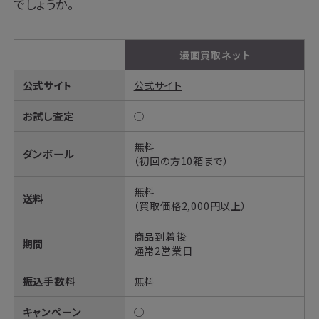
でしょうか。
漫画買取ネット
公式サイト
公式サイト
お試し査定
◯
無料
ダンボール
（初回の方10箱まで）
無料
送料
（買取価格2,000円以上）
商品到着後
期間
通常2営業日
振込手数料
無料
キャンペーン
◯