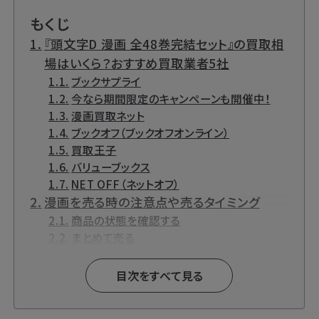
もくじ
『頭文字D 漫画 全48巻完結セット』の買取相
場はいくら？おすすめ買取業者5社
ブックサプライ
今なら期間限定のキャンペーンも開催中！
漫画買取ネット
ブックオフ（ブックオフオンライン）
買取王子
バリューブックス
NET OFF（ネットオフ）
漫画を売る時の注意点や売るタイミング
商品の状態を確認する
まとめて売る
新作は早く売る
『頭文字D』とは？
目次をすべて見る
『頭文字D』関連商品も高価買取中です！
『頭文字D』各種DVD・DVD-BOX【Blu-ray】