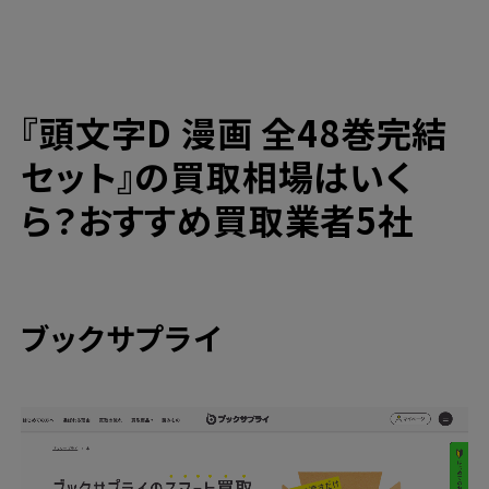
買取
『頭文字D』各種CD買取
漫画買取と言えばブックサプライの宅配買
取！
『頭文字D 漫画 全48巻完結
高価買取ならブックサプライへ
今なら期間限定のキャンペーンも開催中！
セット』の買取相場はいく
ら？おすすめ買取業者5社
ブックサプライ