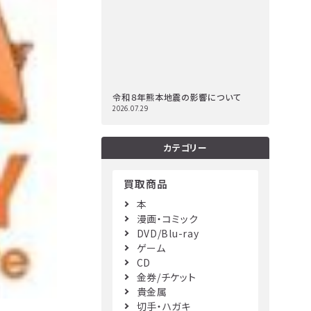
令和８年熊本地震の影響について
2026.07.29
カテゴリー
買取商品
本
漫画・コミック
DVD/Blu-ray
ゲーム
CD
金券/チケット
貴金属
切手・ハガキ