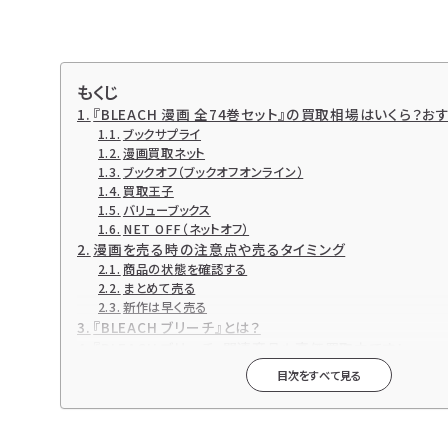
もくじ
『BLEACH 漫画 全74巻セット』の買取相場はいくら？
ブックサプライ
漫画買取ネット
ブックオフ（ブックオフオンライン）
買取王子
バリューブックス
NET OFF（ネットオフ）
漫画を売る時の注意点や売るタイミング
商品の状態を確認する
まとめて売る
新作は早く売る
『BLEACH ブリーチ』とは？
『BLEACH ブリーチ』関連商品も高価買取中です！
『BLEACH ブリーチ』各種DVD・DVD-BOX【Blu-ray】買取
目次をすべて見る
『BLEACH ブリーチ』各種CD買取
『BLEACH ブリーチ』各種ゲーム買取
漫画買取と言えばブックサプライの宅配買取！
高価買取ならブックサプライへ