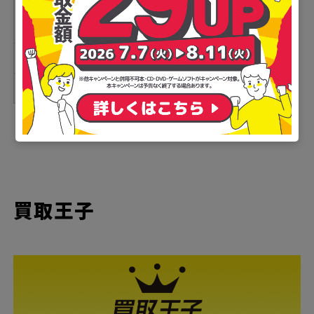
日以内
期間
振込手数料
無料
キャンペーン
◯
買取王子