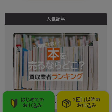
人気記事
本を売るならどこがいい？おすすめ宅配買取16
はじめての
2回目以降の
社ランキング【2026年8月】
お申込み
お申込み
2026.08.05