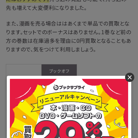
先も増えて大変便利になりました。
また、漫画を売る場合ははあくまで単品での買取とな
ります。セットでのボーナスはありません。1巻など前の
方の巻数は在庫過多を理由に0円買取となることもあ
りますので、気をつけて利用しましょう。
ブックオフ
×
公式サイト
ブックオフ
宅配買取キッ
✕
トあり
無料
送料
商品到着後7