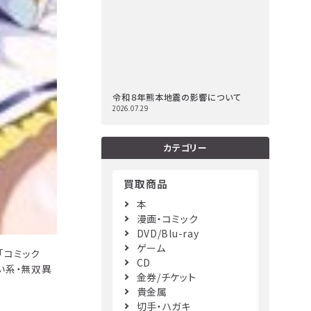
令和８年熊本地震の影響について
2026.07.29
カテゴリー
買取商品
本
漫画・コミック
DVD/Blu-ray
ゲーム
「コミック
CD
い系・無双異
金券/チケット
貴金属
切手・ハガキ