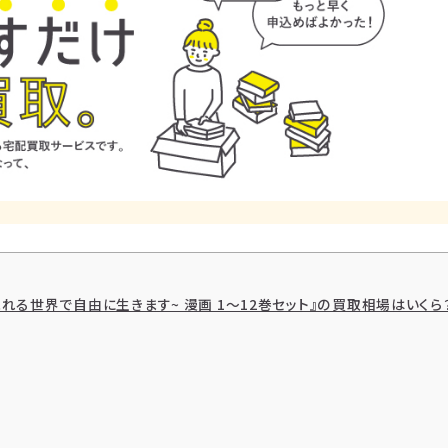
見れる世界で自由に生きます~ 漫画 1～12巻セット』の買取相場はいくら