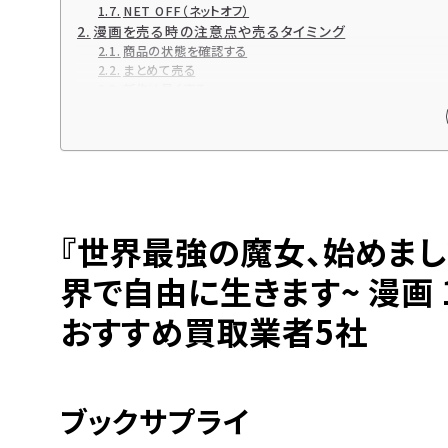
NET OFF（ネットオフ）
漫画を売る時の注意点や売るタイミング
商品の状態を確認する
まとめて売る
新作は早く売る
『世界最強の魔女、始めました ~私だけ『攻略サイト』を
漫画買取と言えばブックサプライの宅配買取！
高価買取ならブックサプライへ
今なら期間限定のキャンペーンも開催中！
『世界最強の魔女、始めまし
界で自由に生きます~ 漫画
おすすめ買取業者5社
ブックサプライ