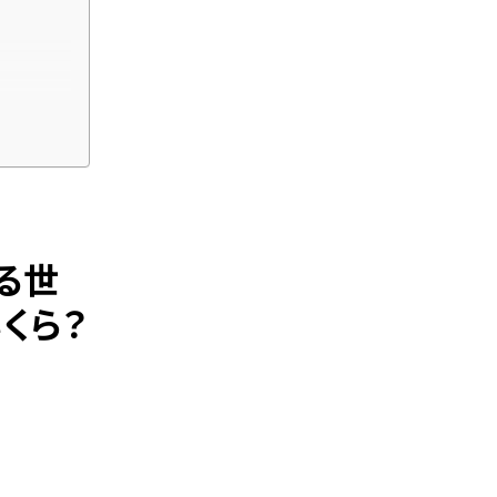
る世
くら？