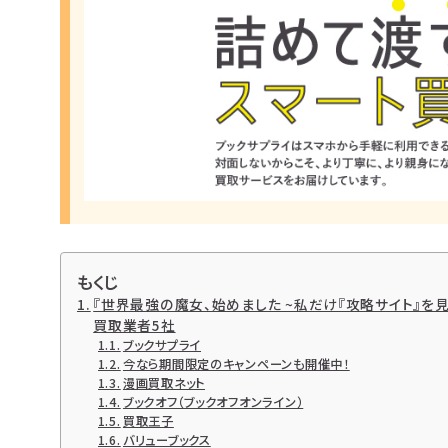
もくじ
『世界最強の魔女、始めました ~私だけ『攻略サイト』を
買取業者5社
ブックサプライ
今なら期間限定のキャンペーンも開催中！
漫画買取ネット
ブックオフ（ブックオフオンライン）
買取王子
バリューブックス