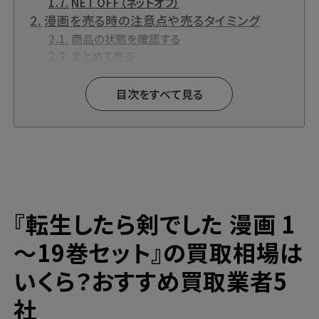
NET OFF（ネットオフ）
漫画を売る時の注意点や売るタイミング
商品の状態を確認する
まとめて売る
新作は早く売る
『転生したら剣でした』とは？
目次をすべて見る
漫画買取と言えばブックサプライの宅配買
取！
高価買取ならブックサプライへ
今なら期間限定のキャンペーンも開催中！
『
転生したら剣でした
漫画 1
～19巻セット』の買取相場は
いくら？おすすめ買取業者5
社