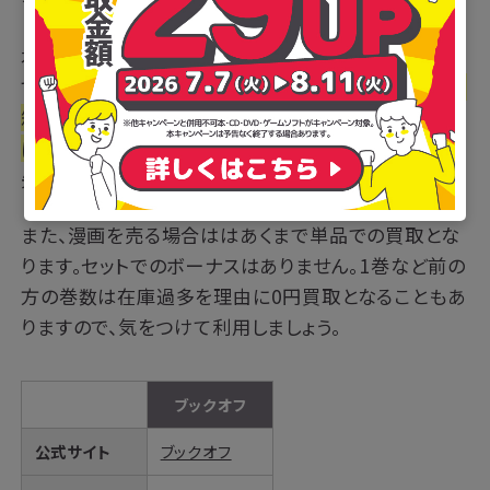
クオフオンライン」です。
本の買取の際に必要となるダンボールは、1枚200円
で販売されています。段ボールは有料ですが、
1度に19
箱までの集荷が可能なので、大量に商品を売りたい方
にはおすすめです。
持ち込み発送も可能で、持ち込み
先も増えて大変便利になりました。
また、漫画を売る場合ははあくまで単品での買取とな
ります。セットでのボーナスはありません。1巻など前の
方の巻数は在庫過多を理由に0円買取となることもあ
りますので、気をつけて利用しましょう。
ブックオフ
公式サイト
ブックオフ