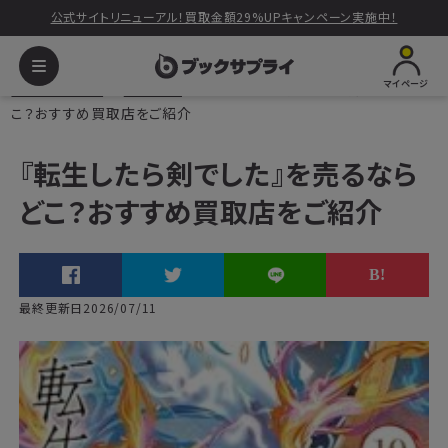
公式サイトリニューアル！買取金額29%UPキャンペーン実施中！
マイページ
ブックサプライ
読みもの
『転生したら剣でした』を売るならど
こ？おすすめ買取店をご紹介
『転生したら剣でした』を売るなら
どこ？おすすめ買取店をご紹介
最終更新日2026/07/11