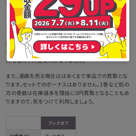
業界最大手のブックオフが展開するネット店舗が「ブッ
クオフオンライン」です。
本の買取の際に必要となるダンボールは、1枚200円
で販売されています。段ボールは有料ですが、
1度に19
箱までの集荷が可能なので、大量に商品を売りたい方
にはおすすめです。
持ち込み発送も可能で、持ち込み
先も増えて大変便利になりました。
また、漫画を売る場合ははあくまで単品での買取とな
ります。セットでのボーナスはありません。1巻など前の
方の巻数は在庫過多を理由に0円買取となることもあ
りますので、気をつけて利用しましょう。
ブックオフ
公式サイト
ブックオフ