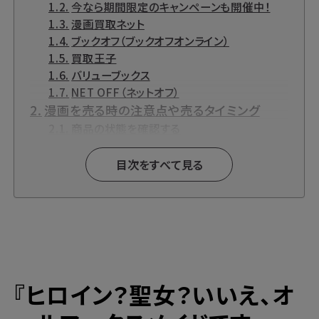
今なら期間限定のキャンペーンも開催中！
漫画買取ネット
ブックオフ（ブックオフオンライン）
買取王子
バリューブックス
NET OFF（ネットオフ）
漫画を売る時の注意点や売るタイミング
商品の状態を確認する
まとめて売る
新作は早く売る
目次をすべて見る
『ヒロイン？聖女？いいえ、オールワークスメイ
ドです（誇）！』とは？
漫画買取と言えばブックサプライの宅配買
取！
高価買取ならブックサプライへ
今なら期間限定のキャンペーンも開催中！
『
ヒロイン？聖女？いいえ、オ