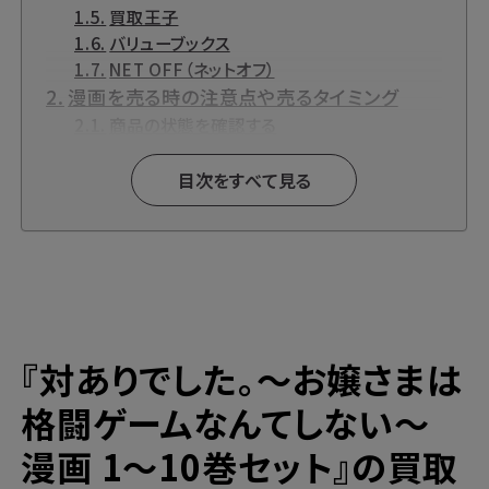
買取王子
バリューブックス
NET OFF（ネットオフ）
漫画を売る時の注意点や売るタイミング
商品の状態を確認する
まとめて売る
新作は早く売る
目次をすべて見る
『対ありでした。～お嬢さまは格闘ゲームなん
てしない～』とは？
漫画買取と言えばブックサプライの宅配買
取！
高価買取ならブックサプライへ
今なら期間限定のキャンペーンも開催中！
『
対ありでした。～お嬢さまは
格闘ゲームなんてしない～
漫画 1～10巻セット』の買取