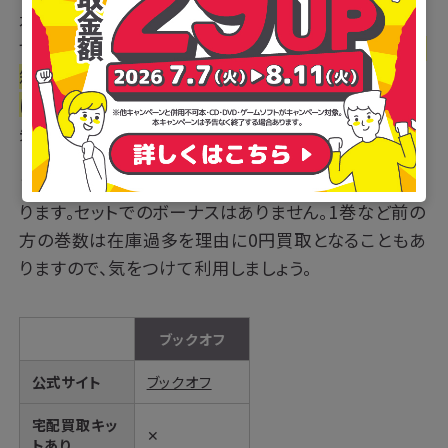
本の買取の際に必要となるダンボールは、1枚200円
で販売されています。段ボールは有料ですが、
1度に19
箱までの集荷が可能なので、大量に商品を売りたい方
にはおすすめです。
持ち込み発送も可能で、持ち込み
先も増えて大変便利になりました。
また、漫画を売る場合ははあくまで単品での買取とな
ります。セットでのボーナスはありません。1巻など前の
方の巻数は在庫過多を理由に0円買取となることもあ
りますので、気をつけて利用しましょう。
ブックオフ
公式サイト
ブックオフ
宅配買取キッ
✕
トあり