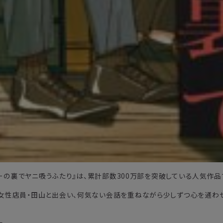
パーの裏でヤニ吸うふたり』は、累計部数300万部を突破している人気作品
女性店員・田山と出会い、何気ない会話を重ねながら少しずつ心を通わ