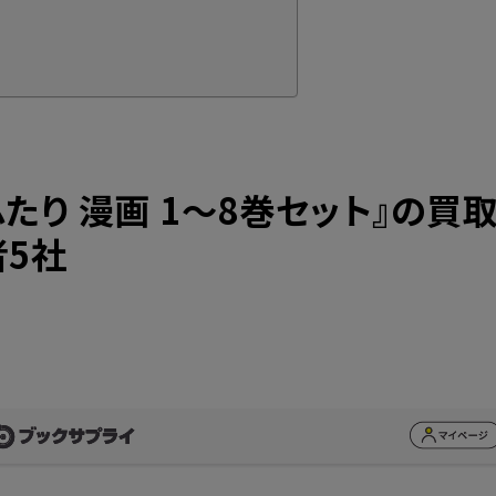
ふたり
漫画 1～8巻セット』の買
者5社