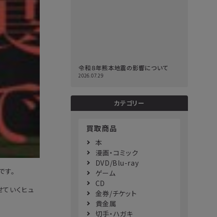
令和８年熊本地震の影響について
2026.07.29
カテゴリー
買取商品
本
漫画・コミック
DVD/Blu-ray
です。
ゲーム
CD
せていくヒュ
金券/チケット
貴金属
切手・ハガキ