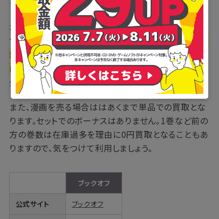
クオフオンライン」です。
本の買取の際に必要となるダンボールは、1枚200円
で販売されています。段ボールは有料ですが、
1度に19
箱までの集荷が可能なので、大量に商品を売りたい方
にはおすすめです。
持ち込み発送も可能で、持ち込み
先も増えて大変便利になりました。
また、漫画を売る場合ははあくまで単品での買取とな
ります。セットでのボーナスはありません。1巻など前の
方の巻数は在庫過多を理由に0円買取となることもあ
りますので、気をつけて利用しましょう。
ブックオフ
公式サイト
ブックオフ