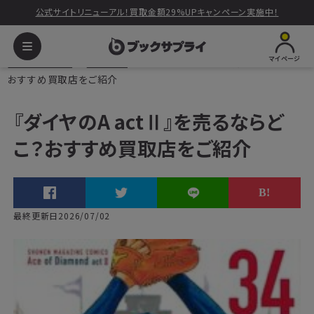
公式サイトリニューアル！買取金額29%UPキャンペーン実施中！
マイページ
ブックサプライ
読みもの
『ダイヤのA actⅡ』を売るならどこ？
おすすめ買取店をご紹介
『ダイヤのA actⅡ』を売るならど
こ？おすすめ買取店をご紹介
最終更新日2026/07/02