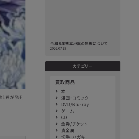
令和８年熊本地震の影響について
2026.07.29
カテゴリー
買取商品
本
に第1巻が発刊
漫画・コミック
。
DVD/Blu-ray
ゲーム
CD
金券/チケット
貴金属
切手・ハガキ