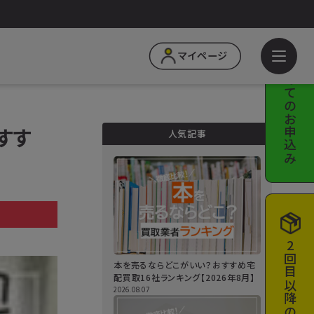
はじめての
マイページ
お申込み
すす
人気記事
a
2回目以降の
本を売るならどこがいい？おすすめ宅
配買取16社ランキング【2026年8月】
2026.08.07