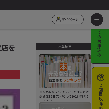
はじめての
マイページ
お申込み
取店を
人気記事
a
2回目以降の
本を売るならどこがいい？おすすめ宅
配買取16社ランキング【2026年8月】
2026.08.07