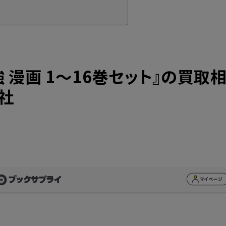
強
漫画 1～16巻セット』の買取
社