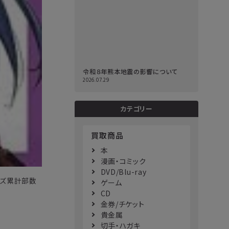
令和８年熊本地震の影響について
2026.07.29
カテゴリー
買取商品
本
漫画・コミック
DVD/Blu-ray
ーズ累計部数
ゲーム
CD
金券/チケット
貴金属
切手・ハガキ