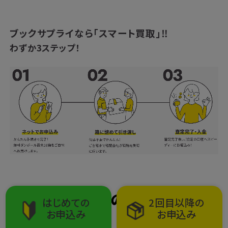
ブックサプライなら「スマート買取」‼
わずか3ステップ！
今なら期間限定のキャンペーン
はじめての
2回目以降の
お申込み
お申込み
も開催中！