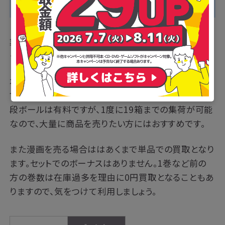
・ネット店舗のため自宅から出ずに利用できる
業界最大手のブックオフが展開するネット店舗が「ブッ
クオフオンライン」です。
本の買取の際に必要となるダンボールは、1枚200円
で販売されています。
段ボールは有料ですが、1度に19箱までの集荷が可能
なので、大量に商品を売りたい方にはおすすめです。
また漫画を売る場合ははあくまで単品での買取となり
ます。セットでのボーナスはありません。1巻など前の
方の巻数は在庫過多を理由に0円買取となることもあ
りますので、気をつけて利用しましょう。