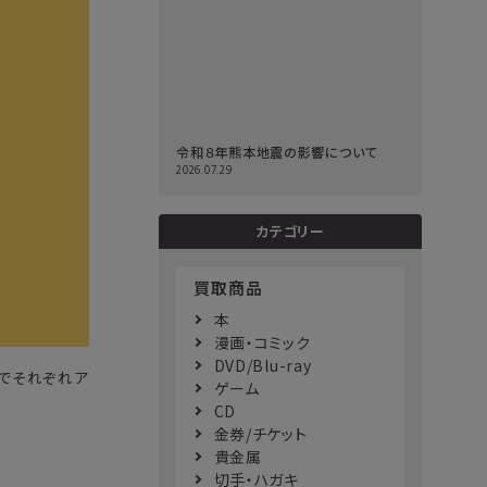
令和８年熊本地震の影響について
2026.07.29
カテゴリー
買取商品
本
漫画・コミック
DVD/Blu-ray
xでそれぞれア
ゲーム
CD
金券/チケット
貴金属
切手・ハガキ