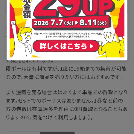
・ネット店舗のため自宅から出ずに利用できる
業界最大手のブックオフが展開するネット店舗が「ブッ
クオフオンライン」です。
本の買取の際に必要となるダンボールは、1枚200円
で販売されています。
段ボールは有料ですが、1度に19箱までの集荷が可能
なので、大量に商品を売りたい方にはおすすめです。
また漫画を売る場合ははあくまで単品での買取となり
ます。セットでのボーナスはありません。1巻など前の
方の巻数は在庫過多を理由に0円買取となることもあ
りますので、気をつけて利用しましょう。