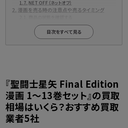
NET OFF（ネットオフ）
漫画を売る時の注意点や売るタイミング
商品の状態を確認する
まとめて売る
新作は早く売る
目次をすべて見る
『聖闘士星矢 Final Edition』とは？
『聖闘士星矢』関連商品も高価買取中です！
『聖闘士星矢』各種DVD・DVD-BOX【Blu-
ray】買取
『聖闘士星矢』各種CD買取
『聖闘士星矢』各種ゲーム買取
『聖闘士星矢 Final Edition
漫画買取と言えばブックサプライの宅配買
取！
漫画 1～13巻セット』の買取
高価買取ならブックサプライへ
今なら期間限定のキャンペーンも開催中！
相場はいくら？おすすめ買取
業者5社