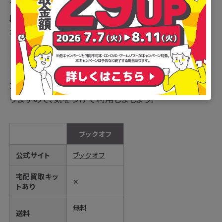
で販売されています。
段ボールは有料ですが、1度に19箱までの集荷が可能
なので、大量に商品を売りたい方にはおすすめです。
また漫画を売る場合ははあくまで単品での買取となり
ます。セットでのボーナスはありません。1巻など前の
方の巻数は在庫過多を理由に0円買取となることもあ
りますので、気をつけて利用しましょう。
ブックオフ
公式サイト
ブックオフ
宅配買取キッ
✕
トあり
無料
送料