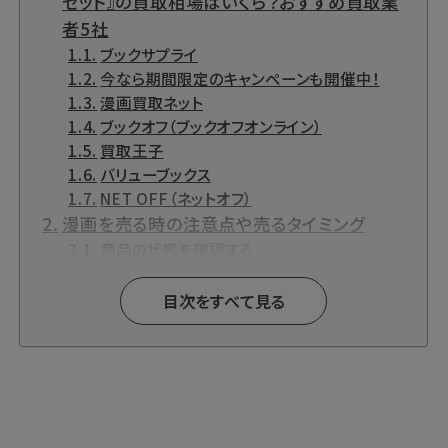
セット』の買取相場はいくら？おすすめ買取業
者5社
ブックサプライ
今なら期間限定のキャンペーンも開催中！
漫画買取ネット
ブックオフ（ブックオフオンライン）
買取王子
バリューブックス
NET OFF（ネットオフ）
漫画を売る時の注意点や売るタイミング
商品の状態を確認する
まとめて売る
新作は早く売る
目次をすべて見る
『君は放課後インソムニア』とは？
『君は放課後インソムニア』まとめ
『君は放課後インソムニア』関連商品も高価
買取中です！
『君は放課後インソムニア』各種CD買取