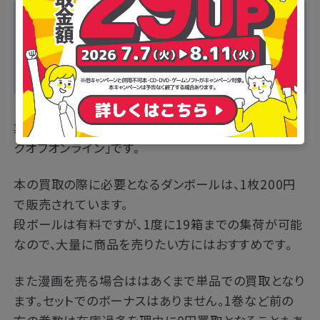
■ブックオフのおすすめポイント
・1度に19箱までの大量集荷が可能
・送料・手数料がすべて無料
・ネット店舗のため自宅から出ずに利用できる
業界最大手のブックオフが展開するネット店舗が「ブッ
クオフオンライン」です。
本の買取の際に必要となるダンボールは、1枚200円
で販売されています。
段ボールは有料ですが、1度に19箱までの集荷が可能
なので、大量に商品を売りたい方にはおすすめです。
また漫画を売る場合ははあくまで単品での買取となり
ます。セットでのボーナスはありません。1巻など前の