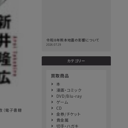
令和８年熊本地震の影響について
2026.07.29
カテゴリー
買取商品
本
漫画・コミック
DVD/Blu-ray
ゲーム
CD
数（電子書籍
金券/チケット
貴金属
切手・ハガキ