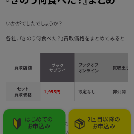
いかがでしたでしょうか？
各社、『
きのう何食べた？
』買取価格をまとめてみると
ブックオフ
ブック
買取店舗
買取王子
サプライ
オンライン
セット
1,955円
設定なし
非公開
買取価格
はじめての
2回目以降の
※2024年12月25日時点の買取価格です。買取価格を
お申込み
お申込み
保証するものではありません。