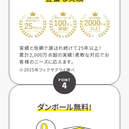
実績と信頼で選ばれ続けて25年以上！
累計2,000万点超の実績！柔軟な対応でお
客様のニーズに応えます。
※2025年ブックサプライ調べ
POINT
4
ダンボール無料!