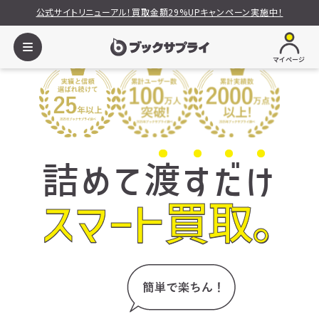
公式サイトリニューアル！買取金額29%UPキャンペーン実施中！
マイページ
詰めて
渡
す
だ
け
スマート買取。