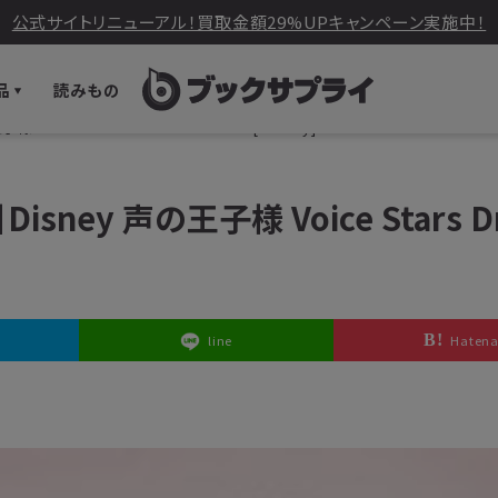
公式サイトリニューアル！買取金額29%UPキャンペーン実施中！
品
読みもの
ce Stars Dream Live 2019 [Blu-ray]
ney 声の王子様 Voice Stars D
line
Haten