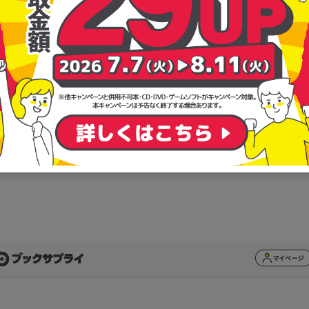
力に頼らない学習自走化メソッド』の買取相場はいくら？
 「仕組み化」勉強法 意志力に
買取相場はいくら？