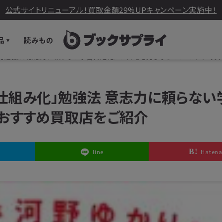
公式サイトリニューアル！買取金額29%UPキャンペーン実施中！
品
読みもの
化」勉強法 意志力に頼らない学習自走化メソッド』を売るならどこ？おすすめ
「仕組み化」勉強法 意志力に頼らない
？おすすめ買取店をご紹介
line
Haten