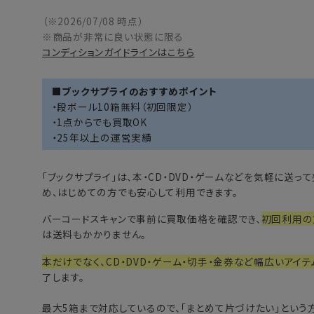
（※2026/07/08 時点）
※商品が非常に良い状態に限る
コンディションガイドラインはこちら
■ブックサプライのおすすめポイント
・段ボール10箱無料（初回限定）
・1点からでも買取OK
・25年以上の運営実績
「
ブックサプライ
」は、本・CD・DVD・ゲームなどを気軽に送
め、はじめての方でも安心して利用できます。
バーコードスキャンで事前に買取価格を確認でき、
初回利用の
は送料もかかりません。
本だけでなく、CD・DVD・ゲーム・切手・金券など幅広いアイテ
了します。
最大5箱まで対応しているので、「まとめて片づけたい」という