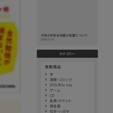
令和８年熊本地震の影響について
2026.07.29
カテゴリー
買取商品
本
漫画・コミック
DVD/Blu-ray
ゲーム
CD
金券/チケット
貴金属
切手・ハガキ