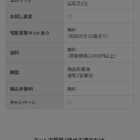
公式サイト
お試し査定
◯
無料
宅配買取キットあり
（初回の方10箱まで）
無料
送料
（買取価格2,000円以上）
商品到着後
期間
通常2営業日
振込手数料
無料
キャンペーン
◯
ネットで簡単！
詰めて渡すだけ、