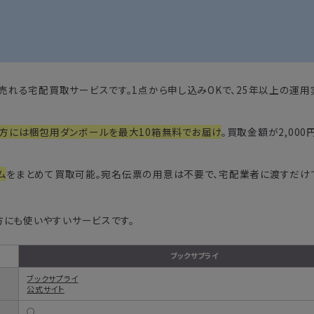
って売れる宅配買取サービスです。1点から申し込みOKで、25年以上の運
方には梱包用ダンボールを最大10箱無料でお届け
。買取金額が2,00
ム
をまとめて買取可能。宛名伝票の用意は不要で、宅配業者に渡すだけ
方にも使いやすいサービスです。
ブックサプライ
ブックサプライ
公式サイト
◯