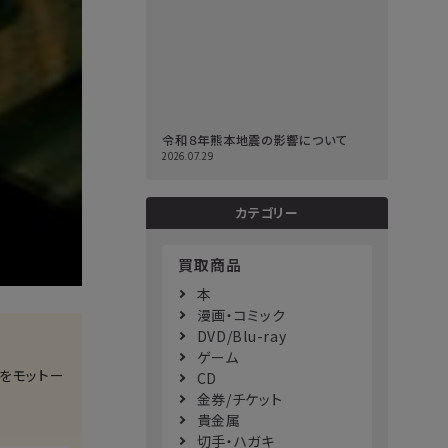
令和８年熊本地震の影響について
2026.07.29
カテゴリー
買取商品
本
漫画・コミック
DVD/Blu-ray
ゲーム
をモットー
CD
金券/チケット
貴金属
切手・ハガキ