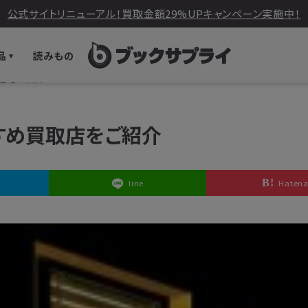
公式サイトリニューアル！買取金額29%UPキャンペーン実施中！
品
読みもの
取店をご紹介
すすめ買取店をご紹介
line
Haten