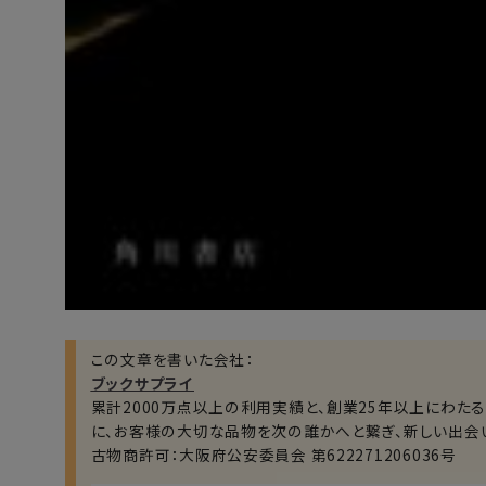
この文章を書いた会社：
ブックサプライ
累計2000万点以上の利用実績と、創業25年以上にわた
に、お客様の大切な品物を次の誰かへと繋ぎ、新しい出会
古物商許可：大阪府公安委員会 第622271206036号