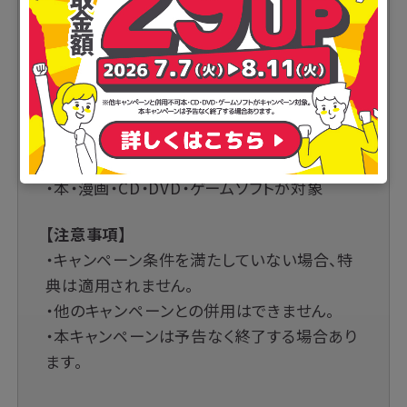
クーポンコード
【 MY25B9 】
【参加条件】（必ずご確認ください）
・お申し込み時に、キャンペーンコード
【MY25B9】を必ず入力
・本・漫画・CD・DVD・ゲームソフトが対象
【注意事項】
・キャンペーン条件を満たしていない場合、特
典は適用されません。
・他のキャンペーンとの併用はできません。
・本キャンペーンは予告なく終了する場合あり
ます。