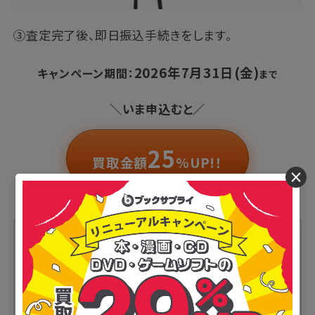
③査定完了後、即日振込手続きをします。
2026年7月31日(金)
キャンペーン期間：
まで
＼いま申込むと／
25
買取金額
%UP!！
×
申込フォームのキャンペーンコード欄へご入
力ください。