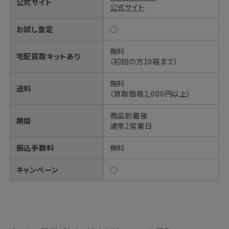
公式サイト
公式サイト
お試し査定
◯
無料
宅配買取キットあり
（初回の方10箱まで）
無料
送料
（買取価格2,000円以上）
商品到着後
期間
通常2営業日
振込手数料
無料
キャンペーン
◯