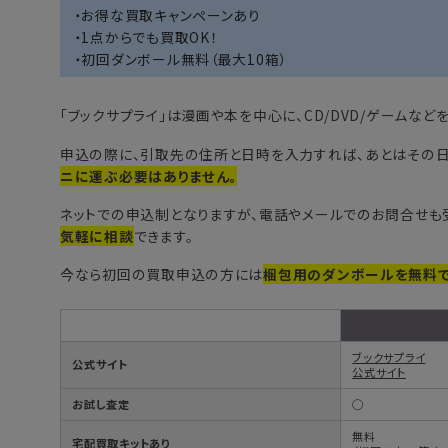
・お得な買取キャンペーンあり
・1点からでも買取OK！
・初回ダンボール無料（最大10箱）
「ブックサプライ」は漫画や本を中心に、CD/DVD/ゲームなど
申込の際に、引取先の住所と日時を入力すれば、あとはその日
ニに運ぶ必要はありません。
ネットでの申込制となりますが、電話やメールでのお問合せも
気軽に相談
できます。
今なら初回の買取申込の方には
梱包用のダンボールを無料で
ブックサプライ
公式サイト
公式サイト
お試し査定
◯
無料
宅配買取キットあり