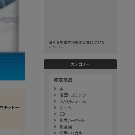
令和８年熊本地震の影響について
2026.07.29
カテゴリー
買取商品
本
漫画・コミック
DVD/Blu-ray
をモットー
ゲーム
CD
金券/チケット
貴金属
切手・ハガキ