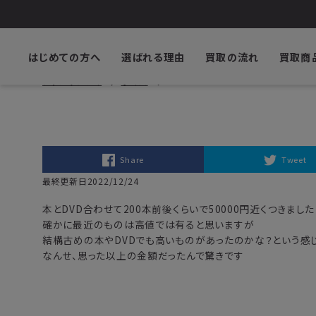
はじめての方へ
選ばれる理由
買取の流れ
買取商
ブックサプライ
ボイス
Share
Tweet
最終更新日2022/12/24
本とDVD合わせて200本前後くらいで50000円近くつきました
確かに最近のものは高値では有ると思いますが
結構古めの本やDVDでも高いものがあったのかな？という感じ
なんせ、思った以上の金額だったんで驚きです