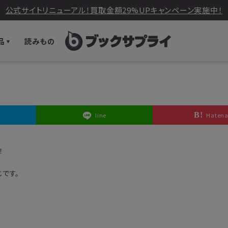
公式サイトリニューアル！買取金額29%UPキャンペーン実施中！
品
読みもの
line
Haten
！
です。