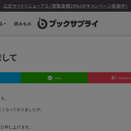
公式サイトリニューアル！買取金額29%UPキャンペーン実施中！
品
読みもの
して
まして
line
Haten
す。
くくなっておりましたが、
び申し上げます。