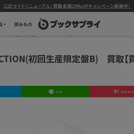
公式サイトリニューアル！買取金額29%UPキャンペーン実施中！
品
読みもの
ECTION(初回生産限定盤B) 買取【買取価格】
LLECTION(初回生産限定盤B) 買取
line
Haten