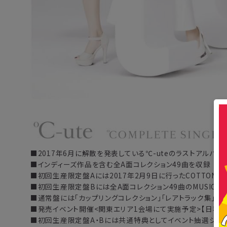
■2017年6月に解散を発表している℃-uteのラストアルバム! 
■インディーズ作品を含む全A面コレクション49曲を収録
■初回生産限定盤Aには2017年2月9日に行ったCOTTON 
■初回生産限定盤Bには全A面コレクション49曲のMUSIC VI
■通常盤には「カップリングコレクション」「レアトラック集」を
■発売イベント開催<関東エリア1会場にて実施予定>【日程
■初回生産限定盤A・Bには共通特典としてイベント抽選シリア