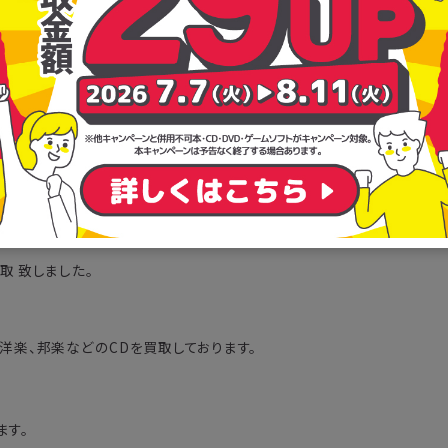
シリアルナンバーカード封入
。他の商品とあわせてご注文されますと、それらの商品の発送可能時期
ご了承ください。
ンディーズ作品を含む全A面コレクションを収録! (C)RS
買取 致しました。
ん洋楽、邦楽などのCDを買取しております。
ます。