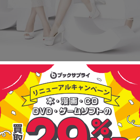
!
CLUBでのスペシャルライブを収録
DEOを収録
収録。「レアトラック集」には新録曲を含む未発表曲も収録しています。
・会場調整中】イベントの詳細は決まり次第ホームページにてお知らせ致し
ルナンバーカード封入! (通常盤には封入されません)