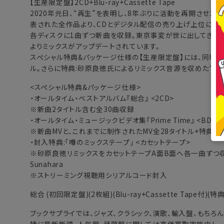
【生産限定盤】2CD+Blu-ray+Cassette Tape
2020年元日、“再生”を表明し、8年ぶりに活動を再開させた
表された全作品より、CDとデジタル配信の売り上げ上位に位置
各ディスクに1曲ずつ新曲を収録。東京事変が世に出してきた
よりミックスがアップデートされています。
スペシャル特典&パッケージ仕様の【生産限定盤】には、同時発売され
ル。さらに特典:砂原良徳氏によるリミックス音源を収めた“噂の
<スペシャル特典&パッケージ仕様>
・オールタイム・ベストアルバム『総合』 <2CD>
※新曲2タイトル含む全30曲収録
・オールタイム・ミュージックビデオ集『Prime Time』 <BD/2D
※新曲MVと、これまでに制作されたMV全28タイトル+特典映
・封入特典:「噂のミックステープ」 <カセットテープ>
※砂原良徳リミックスをカセットテープA面B面へ各一曲ずつ収録。「SIDE A:
Sunahara
※ストリーミング視聴用シリアルコード封入
総合 (初回限定盤)(2枚組)(Blu-ray+Cassette Tape付
ブックサプライでは、ジャズ、クラシック、演歌、輸入盤、もちろ