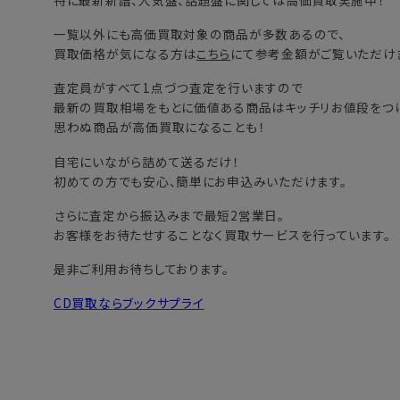
特に最新新譜、人気盤、話題盤に関しては高価買取実施中！
一覧以外にも高価買取対象の商品が多数あるので、
買取価格が気になる方は
こちら
にて参考金額がご覧いただけ
査定員がすべて1点づつ査定を行いますので
最新の買取相場をもとに価値ある商品はキッチリお値段をつけ
思わぬ商品が高価買取になることも！
自宅にいながら詰めて送るだけ！
初めての方でも安心、簡単にお申込みいただけます。
さらに査定から振込みまで最短2営業日。
お客様をお待たせすることなく買取サービスを行っています。
是非ご利用お待ちしております。
CD買取ならブックサプライ