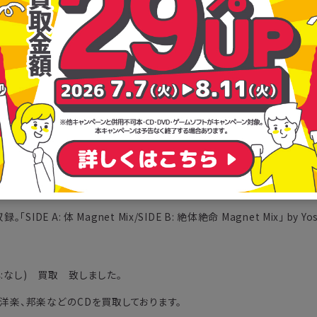
東京事変。初のオールタイム・ベストアルバムの発売が決定! 2004年の
するヒットチューンと、ライブでの人気曲を中心にセレクト。CD2枚組
楽曲を総合的な見地で網羅した全30曲となり、旧譜は全て、エンジニア
るオールタイム・ミュージックビデオ集「Prime Time」(BD/2DV
ミックステープ”(カセットテープ)を封入。
VD>
像収録
 体 Magnet Mix/SIDE B: 絶体絶命 Magnet Mix」 by Yosh
)(特典:なし) 買取 致しました。
ん洋楽、邦楽などのCDを買取しております。