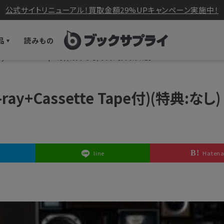
公式サイトリニューアル！買取金額29%UPキャンペーン実施中！
品
読みもの
ay+Cassette Tape付)(特典:なし) 買取 【買取価格】
ay+Cassette Tape付)(特典:なし
line
Haten