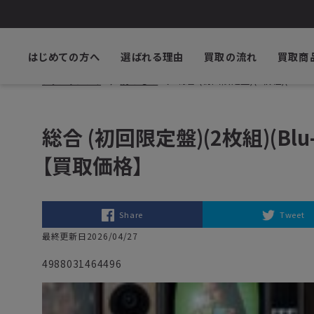
はじめての方へ
選ばれる理由
買取の流れ
買取商
ブックサプライ
読みもの
総合 (初回限定盤)(2枚組)(Blu-r
総合 (初回限定盤)(2枚組)(Blu-r
【買取価格】
Share
Tweet
最終更新日2026/04/27
4988031464496