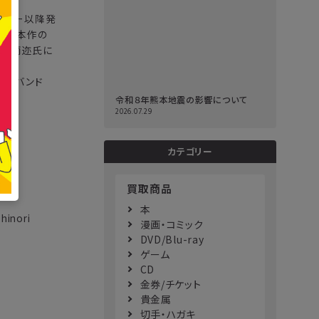
デビュー以降発
となる本作の
井上雨迩氏に
D)をバンド
令和８年熊本地震の影響について
2026.07.29
カテゴリー
買取商品
本
inori
漫画・コミック
DVD/Blu-ray
ゲーム
CD
金券/チケット
貴金属
切手・ハガキ