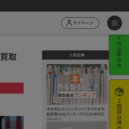
はじめての
マイページ
お申込み
) 買取
人気記事
a
2回目以降の
本を売るならどこがいい？おすすめ宅
配買取16社ランキング【2026年8月】
2026.08.07