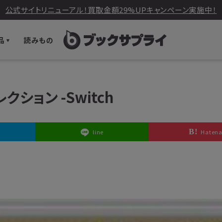
公式サイトリニューアル！買取金額29%UPキャンペーン実施中！
品
読みもの
ch
ション -Switch
line
Haten