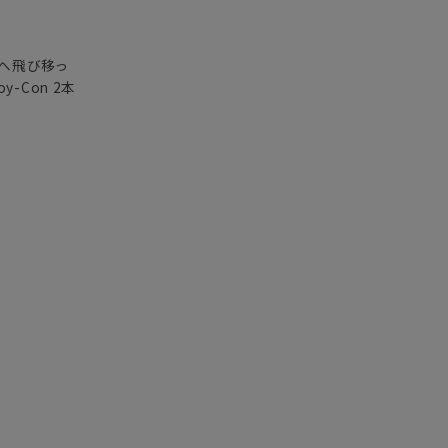
へ飛び移っ
-Con 2本