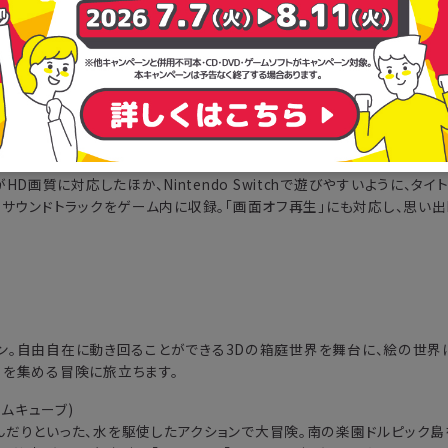
パーマリオギャラクシー』。3つの歴代3Dマリオを1本のソフトに収録した
ックがHD画質に対応したほか、Nintendo Switchで遊びやすいように、タ
サウンドトラックをゲーム内に収録。「画面オフ再生」にも対応し、思い出B
ション。自由自在に動き回ることができる3Dの箱庭世界を舞台に、絵の世
ーを集める冒険に旅立ちます。
ームキューブ)
んだりといった、水を駆使したアクションで大冒険。南の楽園ドルピック