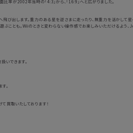
率が2002年当時の「4:3」から、「16:9」へと広がりました。
へ飛び出します。重力のある星を逆さまに走ったり、無重力を活かして星
遊ぶことも。Wiiのときと変わらない操作感でお楽しみいただけるよう、Joy
も取扱いできます。
ます。
て買取いたしております！