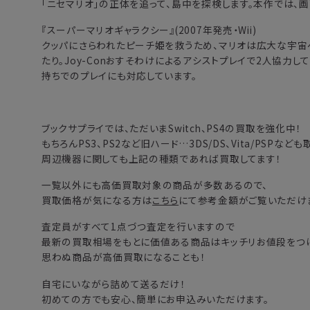
「ニセマリオ」の正体を追って、島中を探検します。本作では、画面比
『スーパーマリオギャラクシー』(2007年発売・Wii)
クッパにさらわれたピーチ姫を救うため、マリオは広大な宇宙
たり。Joy-Conおすそわけによるアシストプレイで2人協力して
持ちでのプレイにも対応しています。
ブックサプライでは、ただいまSwitch、PS4の買取を強化中！
もちろんPS3、PS2など旧ハード…3DS/DS、Vita/PSPなど
周辺機器に関しても上記の種類であれば買取してます！
一覧以外にも高価買取対象の商品が多数あるので、
買取価格が気になる方は
こちら
にて参考金額がご覧いただけ
査定員がすべて1点づつ査定を行いますので
最新の買取相場をもとに価値ある商品はキッチリお値段をつけ
思わぬ商品が高価買取になることも！
自宅にいながら詰めて送るだけ！
初めての方でも安心、簡単にお申込みいただけます。