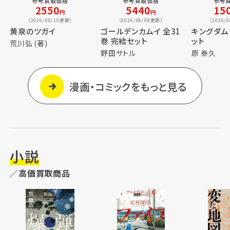
参考買取価格
参考買取価格
参考
2550
5440
15
円
円
（2026/08/10更新）
（2026/08/08更新）
（2026/
黄泉のツガイ
ゴールデンカムイ 全31
キングダム
巻 完結セット
ット
荒川弘 (著)
野田サトル
原 泰久
漫画・コミックをもっと見る
小説
／高価買取商品