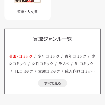
哲学・人文書
買取ジャンル一覧
漫画・コミック
少年コミック
青年コミック
少
女コミック
女性コミック
ラノベ
BLコミック
TLコミック
文庫コミック
成人向けコミック
小説
文芸作品
歴史・時代小説
経済・社
すべて見る
会小説
ミステリー・サスペンス小説
SF・ホラ
ー・ファンタジー小説
恋愛小説
児童文学/ 官
能小説
古典文学
詩 全集・選書
ビジネス書