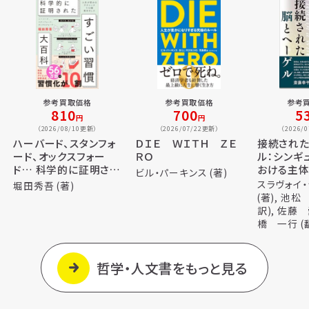
参考買取価格
参考買取価格
参考
810
700
5
円
円
（2026/08/10更新）
（2026/07/22更新）
（2026/
ハーバード、スタンフォ
ＤＩＥ ＷＩＴＨ ＺＥ
接続され
ード、オックスフォー
ＲＯ
ル：シンギ
ド… 科学的に証明され
おける主
ビル・パーキンス (著)
た すごい習慣大百科
スラヴォイ
堀田秀吾 (著)
人生が変わるテクニッ
(著), 池松
ク112個集めました
訳), 佐藤 
橋 一行 (
哲学・人文書をもっと見る