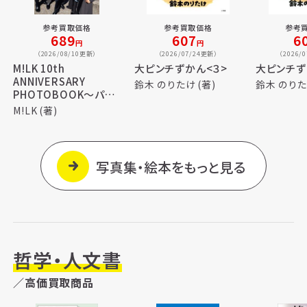
参考買取価格
参考買取価格
参考
689
607
6
円
円
（2026/08/10更新）
（2026/07/24更新）
（2026/
M!LK 10th
大ピンチずかん<３>
大ピンチず
ANNIVERSARY
鈴木 のりたけ (著)
鈴木 のりた
PHOTOBOOK～パリ
じゃん～
M!LK (著)
写真集・絵本をもっと見る
哲学・人文書
／高価買取商品