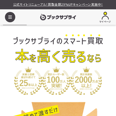
公式サイトリニューアル！買取金額29%UPキャンペーン実施中！
マイページ
ブックサプライ
本
ブックサプライの
ス
マ
ー
ト
買
取
本
高く売る
を
なら