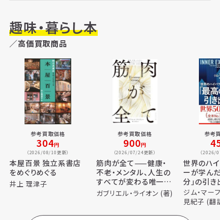
趣味・暮らし本
／高価買取商品
参考買取価格
参考買取価格
参考
304
900
4
円
円
（2026/08/10更新）
（2026/07/24更新）
（2026/
本屋百景 独立系書店
筋肉が全て——健康・
世界のハイ
をめぐりめぐる
不老・メンタル、人生の
ーが学んだ
すべてが変わる唯一の
分」の引き
井上 理津子
方法
ジム・マーフィ
ガブリエル・ライオン (著)
見紀子 (翻