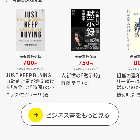
参考買取価格
参考買取価格
参考
700
750
8
円
円
（2026/08/10更新）
（2026/07/22更新）
（2026/
JUST KEEP BUYING
人新世の「黙示録」
組織の違和
自動的に富が増え続け
リーダー
斎藤 幸平 (著)
る「お金」と「時間」の法
ばいいのか
則
ニック・マジューリ (著)
勅使川原 真
ビジネス書をもっと見る