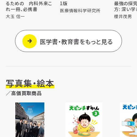
るための 内科外来こ
1版
最強の探
れ一冊、必携書
方: 深い
医療情報科学研究所
ーイングを
大玉 信一
櫻井茂男
ゲージメン
医学書・教育書をもっと見る
写真集・絵本
／高価買取商品