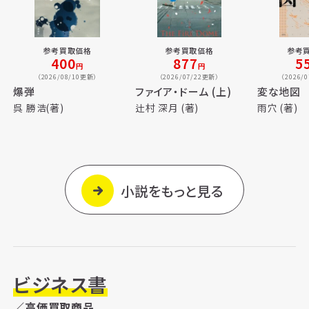
参考買取価格
参考買取価格
参考
400
877
5
円
円
（2026/08/10更新）
（2026/07/22更新）
（2026/
爆弾
ファイア・ドーム (上)
変な地図
呉 勝浩(著)
辻村 深月 (著)
雨穴 (著)
小説をもっと見る
ビジネス書
／高価買取商品