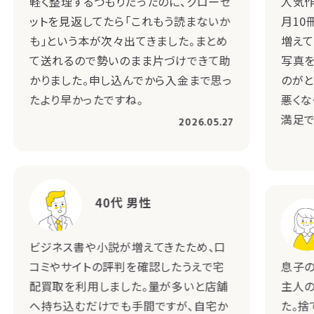
軽く整理するつもりだったのに、クローゼ
人気作
ットを見返してたら「これもう読まないか
月10
も」という本が次々出てきました。まとめ
増えて
て送れるので勢いのまま片づけできて助
写真を
かりました。申し込んでから入金まで思っ
のがと
たより早かったですね。
悪くな
満足で
2026.05.27
40代 男性
ビジネス書や小説が増えてきたため、口
コミやサイトの評判を確認したうえで宅
息子の
配買取を利用しました。量が多いと店舗
主人
へ持ち込むだけでも手間ですが、自宅か
た。捨