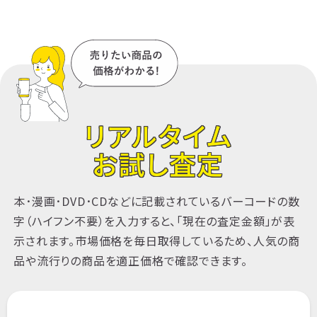
経済学・経済事情
経営学・キャリア・MBA
ビジネス実用書
マーケティング・セールス本
金
融・ファイナンス本
実践経営・リーダシップ本
IT本
資格本・就職試験本
医学書・教育書
医
学一般
基礎医学
試験対策
看護学
病院
管理学
健康法 女性の医学
精神医学
臨床
リアルタイム
医学一般
臨床内科
臨床外科
泌尿器科学
お試し査定
産科・婦人科学
小児科学
哲学・人文書
教育学
哲学・思想本
倫理学・道徳本
宗教本
本･漫画･DVD･CDなどに記載されているバーコードの数
心理学本
歴史本
法律本
趣味・暮らし本
字（ハイフン不要）を入力すると、「現在の査定金額」が表
健康本
介護本
料理本
常識・マナー本
示されます。市場価格を毎日取得しているため、人気の商
妊娠・出産・子育て本
趣味本
グルメ本 ワイン・
品や流行りの商品を適正価格で確認できます。
お酒の本
住まい・インテリア本
家事・生活の知
識
写真集・絵本
女性写真集・男性写真集・風