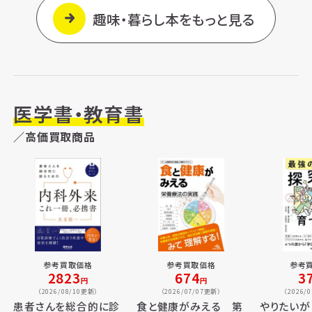
趣味・暮らし本をもっと見る
医学書・教育書
／高価買取商品
参考買取価格
参考買取価格
参考
2823
674
3
円
円
（2026/08/10更新）
（2026/07/07更新）
（2026/
患者さんを総合的に診
食と健康がみえる 第
やりたいが